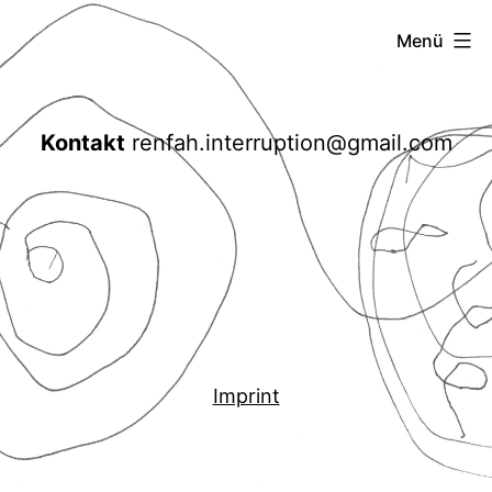
Zum
renfah
Menü
Inhalt
interruption
springen
Kontakt
renfah.interruption@gmail.com
Imprint